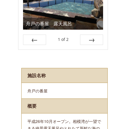
舟戸の番屋 露天風呂
1
of
2
Prev
Next
施設名称
舟戸の番屋
概要
平成26年10月オープン。相模湾が一望で
きる絶景露天風呂やとれたて新鮮な海の