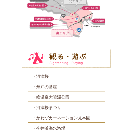
河津桜
舟戸の番屋
峰温泉大噴湯公園
河津桜まつり
かわづカーネーション見本園
今井浜海水浴場