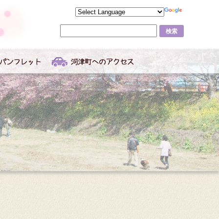
サ
イ
ト
内
検
索