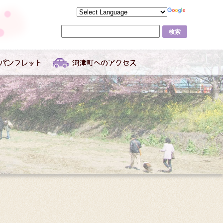
サ
イ
ト
内
検
索