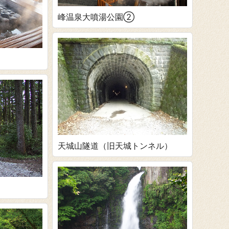
峰温泉大噴湯公園②
天城山隧道（旧天城トンネル）