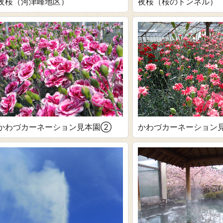
夜桜（桜のトンネル）
夜桜（河津峰地区）
かわづカーネーション
かわづカーネーション見本園②