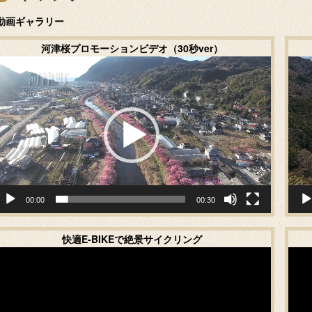
動画ギャラリー
河津桜プロモーションビデオ（30秒ver）
動
画
プ
レ
ー
ヤ
ー
00:00
00:30
快適E-BIKEで絶景サイクリング