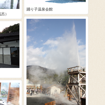
踊り子温泉会館
風呂）