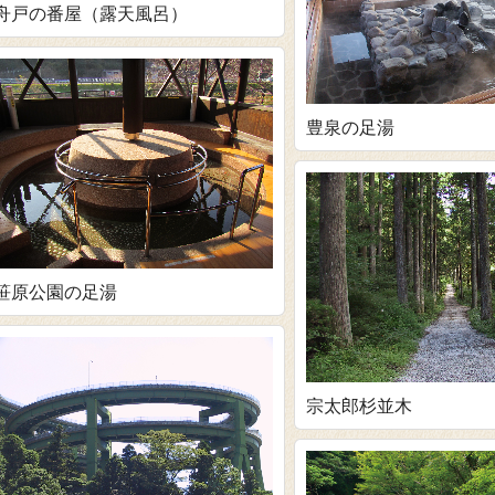
舟戸の番屋（露天風呂）
豊泉の足湯
笹原公園の足湯
宗太郎杉並木