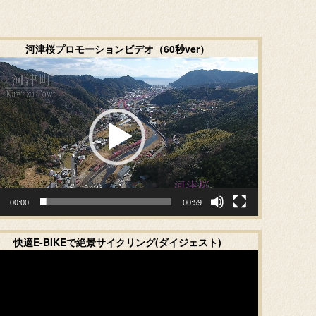
河津桜プロモーションビデオ（60秒ver）
動
画
プ
レ
ー
ヤ
ー
00:00
00:59
快適E-BIKEで絶景サイクリング(ダイジェスト)