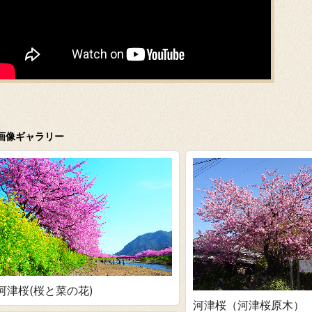
画像ギャラリー
河津桜(桜と菜の花)
河津桜（河津桜原木）