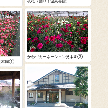
夜桜（踊り子温泉会館）
かわづカーネーション見本園③
見本園①