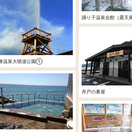
踊り子温泉会館（露天
峰温泉大噴湯公園①
舟戸の番屋