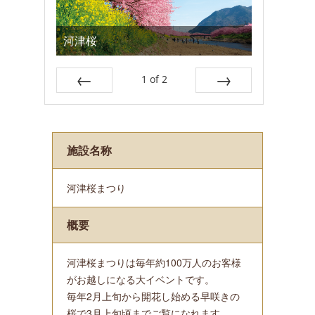
河津桜
1
of
2
Prev
Next
施設名称
河津桜まつり
概要
河津桜まつりは毎年約100万人のお客様
がお越しになる大イベントです。
毎年2月上旬から開花し始める早咲きの
桜で3月上旬頃までご覧になれます。