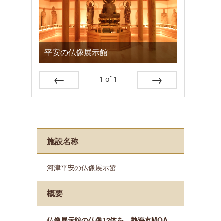
平安の仏像展示館
1
of
1
Prev
Next
施設名称
河津平安の仏像展示館
概要
仏像展示館の仏像12体を、熱海市MOA