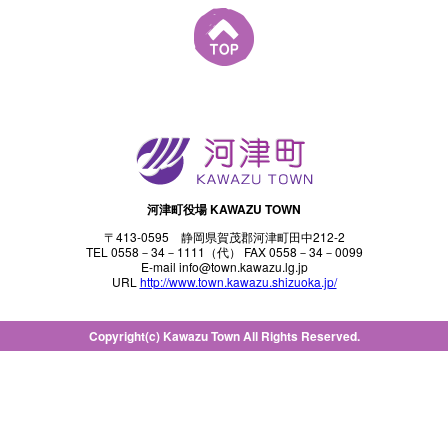
河津町役場 KAWAZU TOWN
〒413-0595 静岡県賀茂郡河津町田中212-2
TEL 0558－34－1111（代） FAX 0558－34－0099
E-mail info@town.kawazu.lg.jp
URL
http://www.town.kawazu.shizuoka.jp/
Copyright(c) Kawazu Town All Rights Reserved.