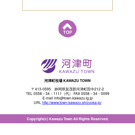
河津町役場 KAWAZU TOWN
〒413-0595 静岡県賀茂郡河津町田中212-2
TEL 0558－34－1111（代） FAX 0558－34－0099
E-mail info@town.kawazu.lg.jp
URL
http://www.town.kawazu.shizuoka.jp/
Copyright(c) Kawazu Town All Rights Reserved.